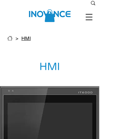
>
HMI
HMI