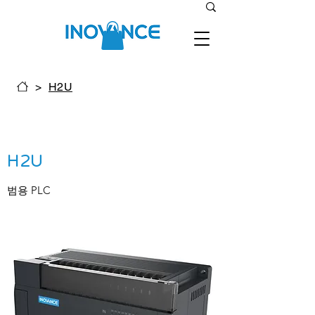
>
H2U
H2U
​범용 PLC