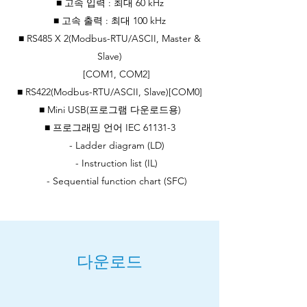
■ 고속 입력 : 최대 60 kHz
■ 고속 출력 : 최대 100 kHz
■ RS485 X 2(Modbus-RTU/ASCII, Master &
Slave)
[COM1, COM2]
■ RS422(Modbus-RTU/ASCII, Slave)[COM0]
■ Mini USB(프로그램 다운로드용)
■ 프로그래밍 언어 IEC 61131-3
- Ladder diagram (LD)
- Instruction list (IL)
- Sequential function chart (SFC)
​다운로드