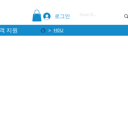
로그인
객 지원
>
H0U